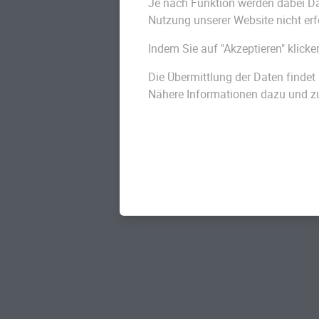
Je nach Funktion werden dabei Date
Nutzung unserer Website nicht erf
Insgesamt betragen die
Kosten 
Indem Sie auf "Akzeptieren" klicke
bis 7000 Euro
. Wie hoch sie jedo
Die Übermittlung der Daten findet 
verschiedenen Faktoren ab. Aus 
Nähere Informationen dazu und zu 
Baumbestattung zusammen:
Sterbeurkunde
Überführung des Leichnams 
Aufbahrung des Leichnams (o
Bestatterleistungen (Totenwa
Aufbahrung, Ankleiden, Einbe
Kremationssarg
biologisch abbaubare Urne fü
Baumgrab