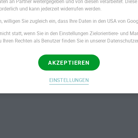
n an Partner weitergegeben und von diesen verarbeitet. Diese Ein
orderlich und kann jederzeit widerrufen werden.
5000
für eine Baumbestattung
im Durchschnitt
n, willigen Sie zugleich ein, dass Ihre Daten in den USA von Goog
ch im Einzelnen ausfallen, hängt von
nicht statt, wenn Sie in den Einstellungen Zielorientiere- und M
folgenden Posten setzen sich die Kosten einer
Ihren Rechten als Benutzer finden Sie in unserer Datenschutze
AKZEPTIEREN
durch das Bestattungsunternehmen
ptional)
EINSTELLUNGEN
schung, Vorbereitung des Leichnams für die
ttung im Sarg usw.)
r die Baumbestattung