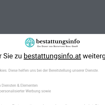
 jedem
ungen
möglich – nur im Vorarlberg gibt es
urbestattungen.
umbestattung?
 Sie zu
bestattungsinfo.at
weiter
n
Naturbestattungen
. Sie zeichnen sich
es Verstorbenen in einer biologisch
ies. Diese helfen uns bei der Bereitstellung unserer Dienste.
ich eines Baumes beigesetzt wird. Wer sich
 sollte das am besten noch zu Lebzeiten im
en Diensten & Elementen
gung
bestimmen.
personalisierter Werbung sowie
 Baumbestattung?