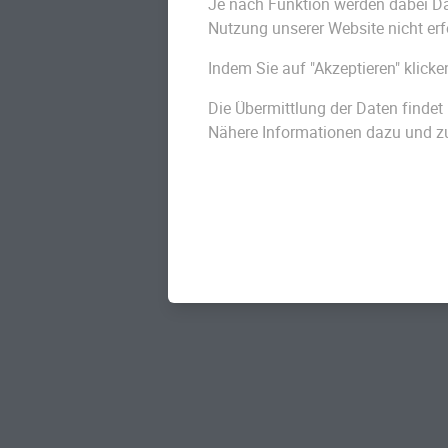
Je nach Funktion werden dabei Date
Organisatorisch
Nutzung unserer Website nicht erf
Indem Sie auf "Akzeptieren" klicke
Mit dem Bestatter Ihrer Wahl k
Die Übermittlung der Daten findet 
dereinstigen
Begräbnisses
bespr
Nähere Informationen dazu und zu 
Möglichkeit, die Umsetzung deta
festzulegen. Dazu können u.a. g
Erdbestattun
Bestattungsart (
Grabart und Bestattungsort
Sarg- oder Urnenmodell
Bestattungswäsche und Tote
Trauerdrucksachen und Zeitu
Ablauf der Bestattung
und Tra