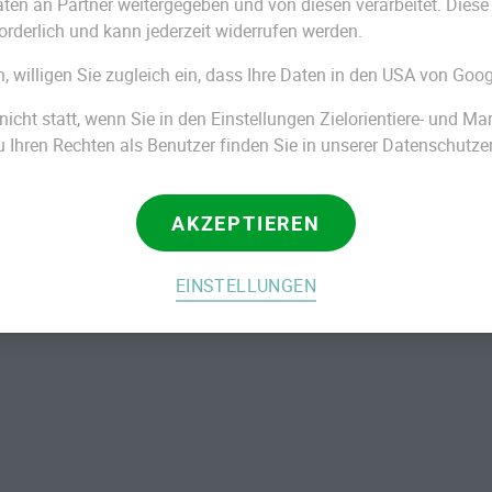
n an Partner weitergegeben und von diesen verarbeitet. Diese Ein
e
orderlich und kann jederzeit widerrufen werden.
n, willigen Sie zugleich ein, dass Ihre Daten in den USA von Goog
önnen Sie grobe Rahmenbedingungen Ihres
nicht statt, wenn Sie in den Einstellungen Zielorientiere- und M
echen. Obendrein haben Sie auch die
Ihren Rechten als Benutzer finden Sie in unserer Datenschutze
illierter Wünsche und Vorstellungen
ehören:
AKZEPTIEREN
g
oder
Feuerbestattung
)
EINSTELLUNGEN
nkleidung
ngsanzeige
uerfeier: Kirchlich oder frei? Musik,