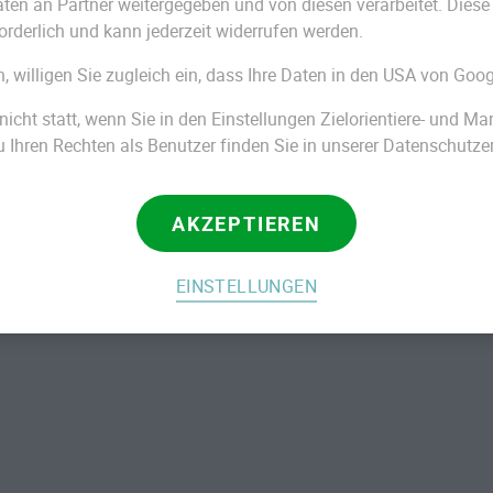
n an Partner weitergegeben und von diesen verarbeitet. Diese Ein
tattung
.
orderlich und kann jederzeit widerrufen werden.
gen, im
Todesfall
ein Bestattungsinstitut zu
n, willigen Sie zugleich ein, dass Ihre Daten in den USA von Goog
orgehen gemeinsam mit dem Bestatter zu
 der Planung der
Trauerfeier
und der
nicht statt, wenn Sie in den Einstellungen Zielorientiere- und M
tter für die Hinterbliebenen auch eine große
Ihren Rechten als Benutzer finden Sie in unserer Datenschutze
che Ansprechpartner in der schwierigen Zeit.
AKZEPTIEREN
Bestattungsinstituten
EINSTELLUNGEN
 recht jung: Beispielsweise ist der Beruf des
erkannter Lehrberuf. Entstanden ist das
gruppen des Schreiners und Tischlers, die in
nsport von Leichnamen fertigten und
tellen konnten.