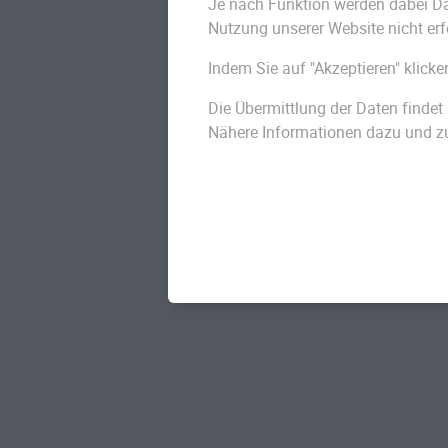
Je nach Funktion werden dabei Date
der
Erdbestattung
oder
Feuerbes
Nutzung unserer Website nicht erf
Es ist die Aufgabe der Angehöri
Indem Sie auf "Akzeptieren" klicke
beauftragen und das weitere V
besprechen. Neben der Hilfe bei
Die Übermittlung der Daten findet 
Versorgung des Toten sind Besta
Nähere Informationen dazu und zu 
emotionale Stütze und verlässli
Die Geschichte von 
Der Beruf des Bestatters ist noch
Bestatters erst seit 2003 ein an
Bestattungswesen aus den Berufs
früheren Zeiten Tragen zum Tra
den
Sarg
für das
Begräbnis
hers